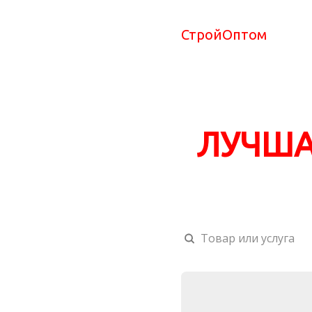
СтройОптом
ЛУЧША